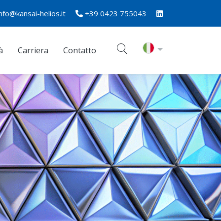
info@kansai-helios.it
+39 0423 755043
à
Carriera
Contatto