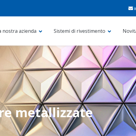
a nostra azienda
Sistemi di rivestimento
Novit
re metallizzate