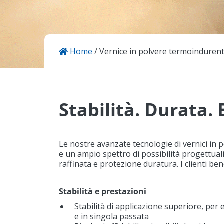
Contatto
Home
/
Vernice in polvere termoinduren
KANSAI HELIOS Italy
Via del Lavoro, 14-16
31039 Riese Pio X (TV)
Italy (Headquarters)
Stabilità. Durata. 
Le nostre avanzate tecnologie di vernici in 
e un ampio spettro di possibilità progettuali
raffinata e protezione duratura. I clienti be
Stabilità e prestazioni
Stabilità di applicazione superiore, per 
e in singola passata