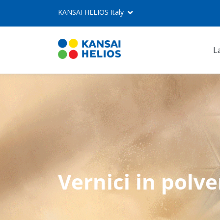
KANSAI HELIOS Italy
L
KANSAI HELIOS Italy
La nostra azienda
Sistemi di rivestimento
Novità
Vernici in polve
Carriera