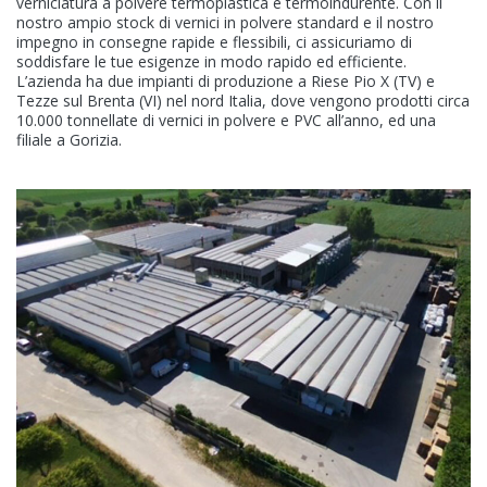
verniciatura a polvere termoplastica e termoindurente. Con il
Contatto
nostro ampio stock di vernici in polvere standard e il nostro
impegno in consegne rapide e flessibili, ci assicuriamo di
soddisfare le tue esigenze in modo rapido ed efficiente.
L’azienda ha due impianti di produzione a Riese Pio X (TV) e
Tezze sul Brenta (VI) nel nord Italia, dove vengono prodotti circa
10.000 tonnellate di vernici in polvere e PVC all’anno, ed una
filiale a Gorizia.
KANSAI HELIOS Italy
Via del Lavoro, 14-16
31039 Riese Pio X (TV)
Italy (Headquarters)