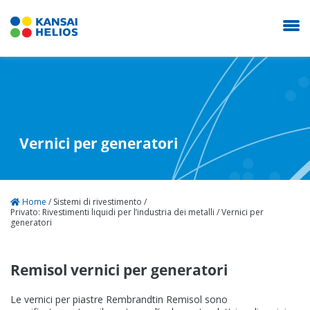
KANSAI HELIOS Italy
Vernici per generatori
La nostra azienda
Sistemi di rivestimento
Home
/
Sistemi di rivestimento
/
Privato: Rivestimenti liquidi per l’industria dei metalli
/
Vernici per
generatori
Novità
Remisol vernici per generatori
Carriera
Le vernici per piastre Rembrandtin Remisol sono