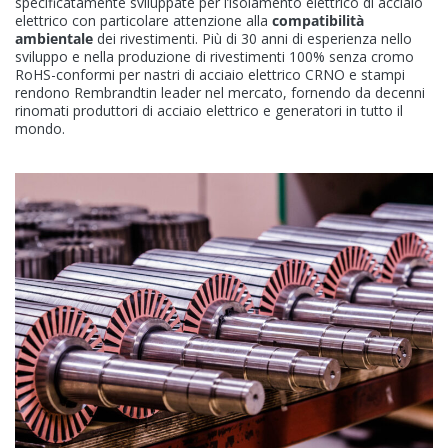
specificatamente sviluppate per l’isolamento elettrico di acciaio
Contatto
elettrico con particolare attenzione alla
compatibilità
ambientale
dei rivestimenti. Più di 30 anni di esperienza nello
sviluppo e nella produzione di rivestimenti 100% senza cromo
RoHS-conformi per nastri di acciaio elettrico CRNO e stampi
rendono Rembrandtin leader nel mercato, fornendo da decenni
rinomati produttori di acciaio elettrico e generatori in tutto il
mondo.
KANSAI HELIOS Italy
Via del Lavoro, 14-16
31039 Riese Pio X (TV)
Italy (Headquarters)