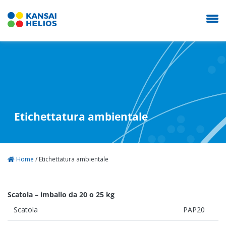
KANSAI HELIOS Italy
La nostra azienda
Etichettatura ambientale
Sistemi di rivestimento
Home
/
Etichettatura ambientale
Novità
Scatola – imballo da 20 o 25 kg
Carriera
Scatola
PAP20