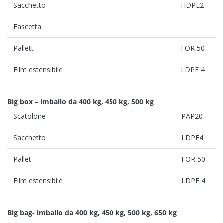
Sacchetto
HDPE2
Contatto
Fascetta
Pallett
FOR 50
Film estensibile
LDPE 4
KANSAI HELIOS Italy
Via del Lavoro, 14-16
Big box – imballo da 400 kg, 450 kg, 500 kg
31039 Riese Pio X (TV)
Italy (Headquarters)
Scatolone
PAP20
Sacchetto
LDPE4
Pallet
FOR 50
Film estensibile
LDPE 4
Big bag- imballo da 400 kg, 450 kg, 500 kg, 650 kg